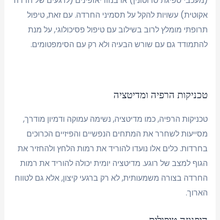
(מעכבי ספיגת סרוטונין) או בנזודיאזפינים (לרגעים של חרדה
אקוטית) עשויות להקל על תסמיני החרדה. עם זאת, טיפול
תרופתי מומלץ לרוב בשילוב עם טיפול פסיכולוגי, על מנת
להתמודד גם עם שורש הבעיה ולא רק עם הסימפטומים.
טכניקות הרפיה ומדיטציה
טכניקות הרפיה, כמו מדיטציה, נשימה עמוקה ודמיון מודרך,
מסייעות לשחרר את המתחים הנפשיים והפיזיים הכרוכים
בחרדות. כלים אלו נועדו להוריד את רמות הלחץ ולהחזיר את
הגוף למצב של רוגע. מדיטציה יומית יכולה להוריד את רמות
החרדה בצורה משמעותית, לא רק ברגעי קיצון, אלא גם לטווח
הארוך.