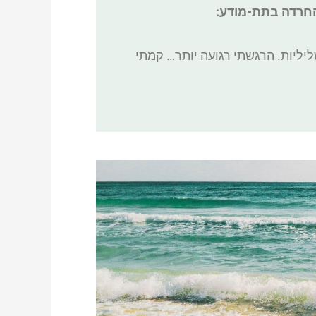
חרדה בתת-מודע:
יליות. הרגשתי רגועה יותר… קמתי