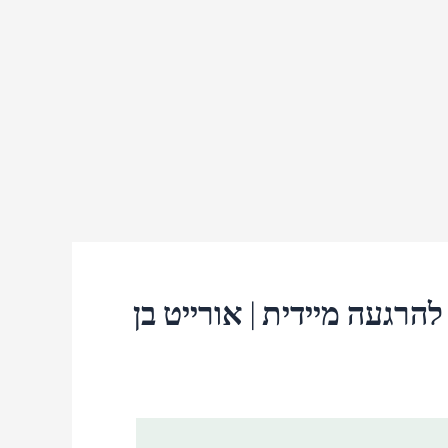
תקף חרדה? 5 צעדים להרגעה מיידית | אורייט בן