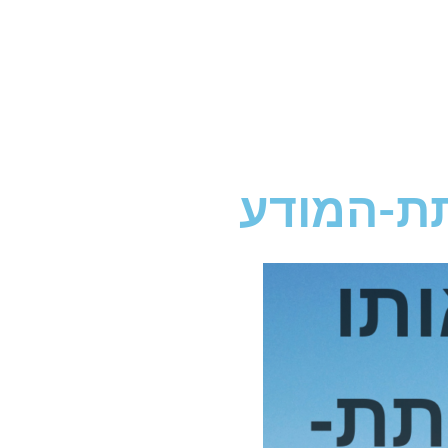
תת-המודע