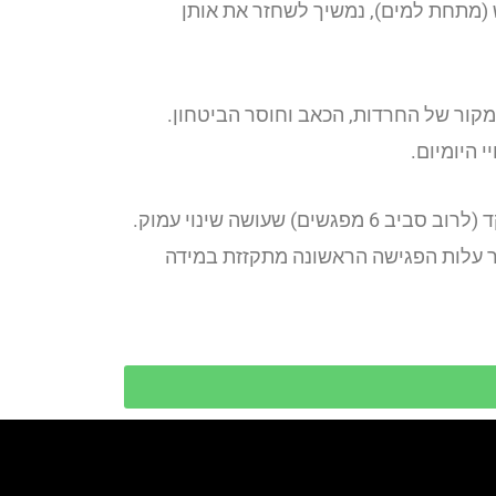
ש (מתחת למים), נמשיך לשחזר את אותן
למקור של החרדות, הכאב וחוסר הביטחון.
 היומיום.
החדשות הטובות הן שלא מדובר בתהליך ארוך של שנים. עבודה ישירה מול תת-המודע מאפשרת תהליך ממוקד (לרוב סביב 6 מפגשים) שעושה שינוי עמוק.
ר עלות הפגישה הראשונה מתקזזת במידה